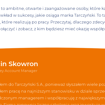
 to ambitne, otwarte i zaangażowane osoby, które 
wkład w sukcesy, jakie osiąga marka Tarczyński. To 
, które realizują po pracy. Przeczytaj, dlaczego zdecy
ołączyć i zobacz, z kim będziesz mieć okazję współ
in Skowron
Key Account Manager
em do Tarczyński S.A., ponieważ słyszałem wiele pozy
łem pracę na najniższym stanowisku w dziale sprzed
czonym managerem i współpracuję z największym
e. Firma zapewnia liczne szkolenia oraz inwestuje 