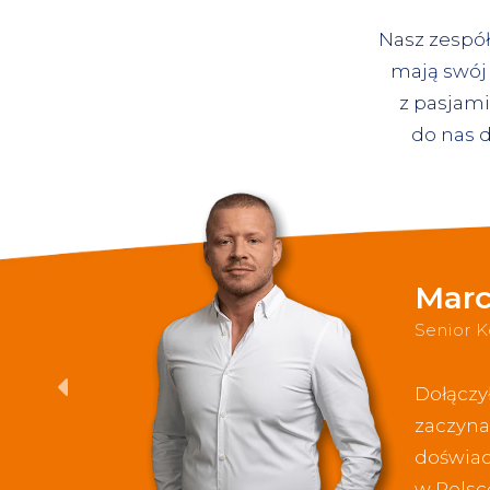
Nasz zespół
mają swój 
z pasjami
do nas d
Marc
Senior 
Dołączył
zaczyna
doświad
w Polsc