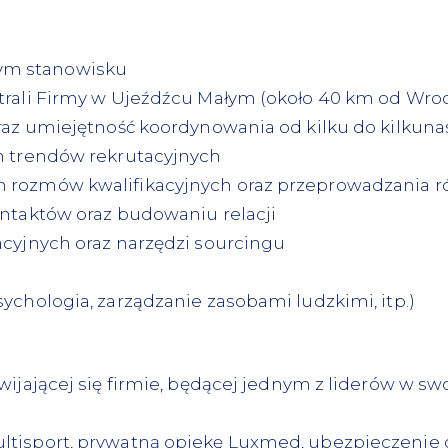
ym stanowisku
trali Firmy w Ujeźdźcu Małym (około 40 km od Wroc
oraz umiejętność koordynowania od kilku do kilkun
h trendów rekrutacyjnych
 rozmów kwalifikacyjnych oraz przeprowadzania 
ontaktów oraz budowaniu relacji
acyjnych oraz narzędzi sourcingu
ychologia, zarządzanie zasobami ludzkimi, itp.)
ijającej się firmie, będącej jednym z liderów w swo
ultisport, prywatną opiekę Luxmed, ubezpieczen