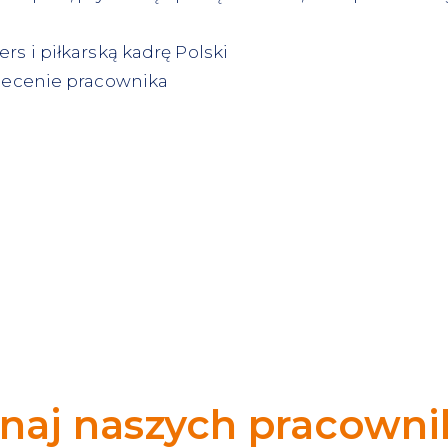
rs i piłkarską kadrę Polski
olecenie pracownika
naj naszych pracown