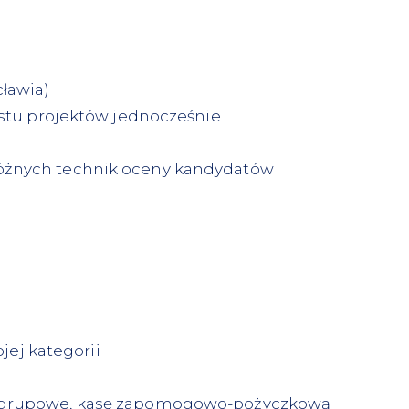
ławia)
astu projektów jednocześnie
różnych technik oceny kandydatów
jej kategorii
ie grupowe, kasę zapomogowo-pożyczkową