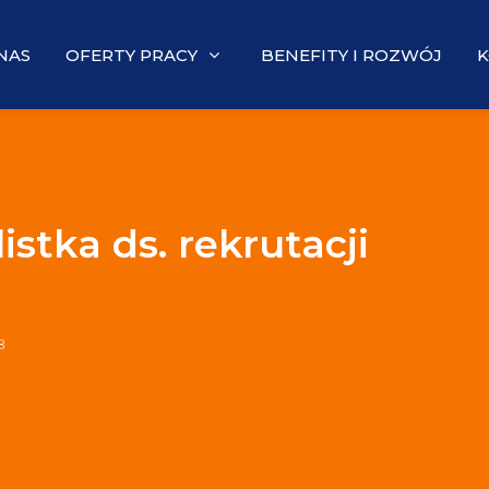
NAS
OFERTY PRACY
BENEFITY I ROZWÓJ
K
listka ds. rekrutacji
8