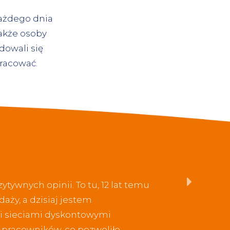
każdego dnia
także osoby
dowali się
pracować.
tywnych opinii. To tu, 12 lat temu
aży, a dzisiaj jestem
i sieciami dyskontowymi
w pracowników, co pozwoliło