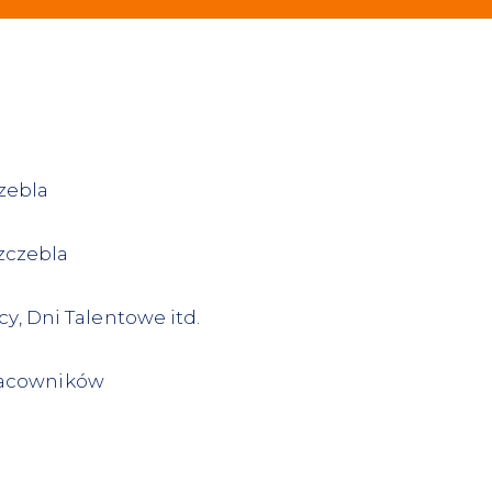
zebla
zczebla
y, Dni Talentowe itd.
pracowników