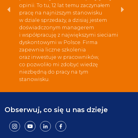
opinii. To tu, 12 lat temu zaczynałem
pracę na najniższym stanowisku
w dziale sprzedaży, a dzisiaj jestem
doświadczonym managerem
i współpracuję z największymi sieciami
dyskontowymi w Polsce. Firma
zapewnia liczne szkolenia
oraz inwestuje w pracowników,
co pozwoliło mi zdobyć wiedzę
niezbędną do pracy na tym
stanowisku.
Obserwuj, co się u nas dzieje