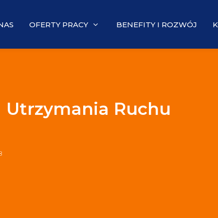
NAS
OFERTY PRACY
BENEFITY I ROZWÓJ
K
ka Utrzymania Ruchu
8