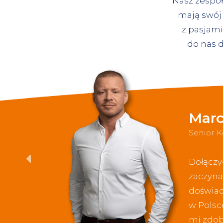
Nasz zespół
mają swój 
z pasjami
do nas d
Marc
Senior 
Dołączył
zaczyna
doświad
w Polsc
mi zdob