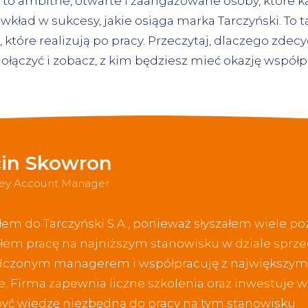
 to ambitne, otwarte i zaangażowane osoby, które 
wkład w sukcesy, jakie osiąga marka Tarczyński. To 
, które realizują po pracy. Przeczytaj, dlaczego zdecy
ołączyć i zobacz, z kim będziesz mieć okazję współ
in Skowron
Key Account Manager
em do Tarczyński S.A., ponieważ słyszałem wiele pozy
łem pracę na najniższym stanowisku w dziale sprzed
czonym managerem i współpracuję z największym
e. Firma zapewnia liczne szkolenia oraz inwestuje 
yć wiedzę niezbędną do pracy na tym stanowisku.