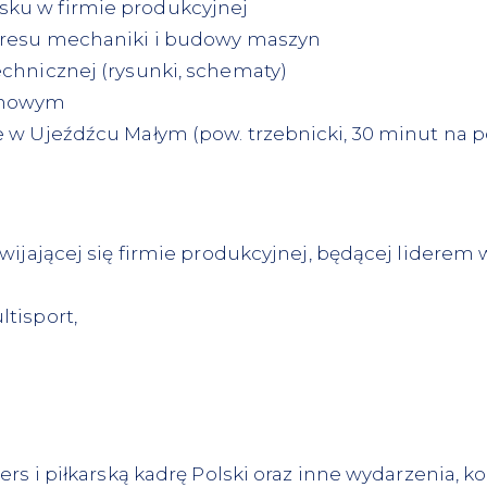
ku w firmie produkcyjnej
kresu mechaniki i budowy maszyn
chnicznej (rysunki, schematy)
ianowym
 w Ujeźdźcu Małym (pow. trzebnicki, 30 minut na p
ijającej się firmie produkcyjnej, będącej liderem w
tisport,
rs i piłkarską kadrę Polski oraz inne wydarzenia, ko