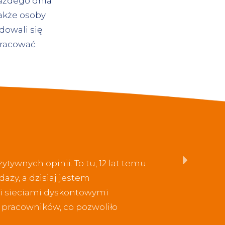
każdego dnia
także osoby
dowali się
pracować.
tywnych opinii. To tu, 12 lat temu
aży, a dzisiaj jestem
i sieciami dyskontowymi
w pracowników, co pozwoliło