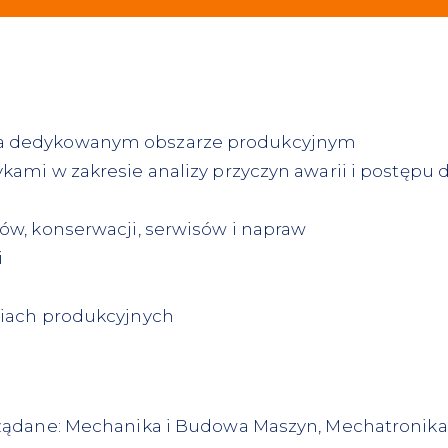
a dedykowanym obszarze produkcyjnym
ami w zakresie analizy przyczyn awarii i postępu 
w, konserwacji, serwisów i napraw
i
ą
iach produkcyjnych
żądane: Mechanika i Budowa Maszyn, Mechatronika