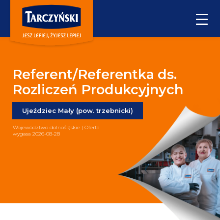
Referent/Referentka ds.
Rozliczeń Produkcyjnych
Ujeździec Mały (pow. trzebnicki)
Województwo dolnośląskie | Oferta
wygasa 2026-08-28