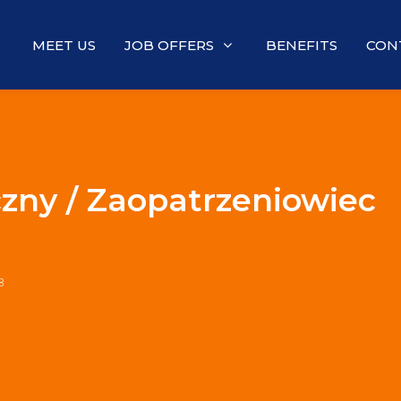
MEET US
JOB OFFERS
BENEFITS
CON
zny / Zaopatrzeniowiec
8