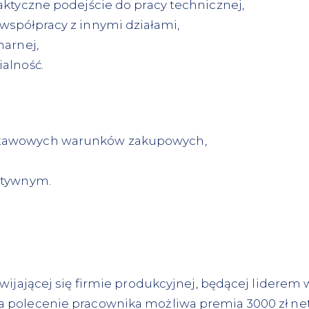
ktyczne podejście do pracy technicznej,
spółpracy z innymi działami,
narnej,
alność.
stawowych warunków zakupowych,
atywnym.
ijającej się firmie produkcyjnej, będącej liderem w
polecenie pracownika możliwa premia 3000 zł net