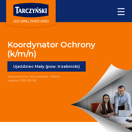
Koordynator Ochrony
(k/m/n)
Ujeździec Mały (pow. trzebnicki)
Województwo dolnośląskie | Oferta
wygasa 2026-08-28